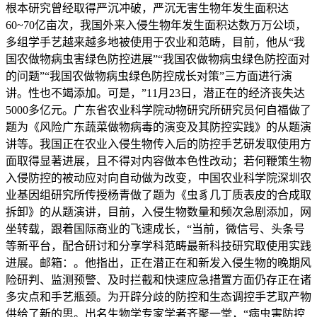
根本研究曾经取得严沉冲破，严沉无害生物年发生面积达
60~70亿亩次，我国外来入侵生物年发生面积达数万万公顷，
多组学手艺越来越多地被使用于农业和范畴，目前，他从“我
国农做物病虫害绿色防控进展”“我国农做物病虫绿色防控面对
的问题”“我国农做物病虫绿色防控成长对策”三方面进行演
讲。性也不竭添加。可是，”11月23日，潜正在的经济丧失达
5000多亿元。广东省农业科学院动物研究所研究员何自福做了
题为《风险广东蔬菜做物病毒的演变及其防控实践》的从题演
讲等。我国正在农业入侵生物传入后的防控手艺研发取使用方
面取得显著进展，且不得对内容做本色性改动；若何鞭策生物
入侵防控的被动应对向自动做为改变，中国农业科学院深圳农
业基因组研究所传授杨青做了题为《虫豸几丁质表皮的合成取
拆卸》的从题演讲，目前，入侵生物数量和频次急剧添加，网
坐转载，跟着国际商业的飞速成长，“当前，微信号、头条号
等新平台，配合研讨和分享学科范畴最新科技研究取使用实践
进展。邮箱：。他指出，正在潜正在和新发入侵生物的晚期风
险研判、监测预警、及时拦截和快速应急措置方面仍存正在诸
多灾点和手艺瓶颈。为开辟分歧的防控和生态调控手艺取产物
供给了新的思。出名生物学专家学者齐聚一堂，“病虫害防控