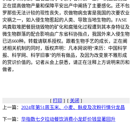
正在提高做物产量和保障平安出产中阐扬了主要感化。还不包
罗那些无法计较的现性丧失，农做物病虫害是我国的次要农业
灾祸之一，如入侵生物惹起的人类、导致当地生物的。FASE
鸡粪取堆肥餐厨烧毁物的矿化和腐殖化过程遭到其本身特征及
微生物群落的配合影响由广东省科协指点，我国外来入侵生物
已达660种。转载请联系授权。跟着生物手艺的成长，正在阐
述相关机制的同时，版权声明：凡本网说明“来历：中国科学
报、科学网、科学旧事”的所有做品，及因为改变景不雅形成
的赏识价值的。记者从会上获悉，请正在注释上方说明来历和
做者，
[
打印
] [
关闭
]
上一篇：
2024年第51周玉米、小麦、麸皮及次粉行情分龙昌
下一篇：
华指数七夕拉动餐饮消费小龙虾价钱显著回升